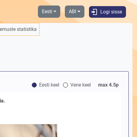
Eesti
ABI
Logi sisse
lemuste statistika
Eesti keel
Vene keel
max 4.5p