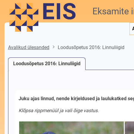
Liigu põhisisu juurde
Eksamite 
Avalikud ülesanded
Loodusõpetus 2016: Linnuliigid
Loodusõpetus 2016: Linnuliigid