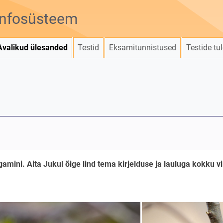
infosüsteem
Avalikud ülesanded
Testid
Eksamitunnistused
Testide tu