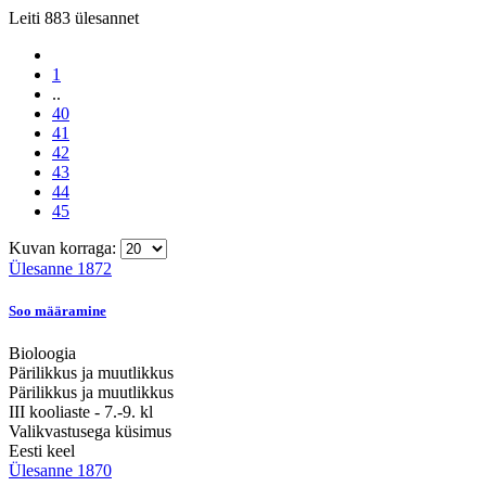
Leiti 883 ülesannet
1
..
40
41
42
43
44
45
Kuvan korraga:
Ülesanne 1872
Soo määramine
Bioloogia
Pärilikkus ja muutlikkus
Pärilikkus ja muutlikkus
III kooliaste - 7.-9. kl
Valikvastusega küsimus
Eesti keel
Ülesanne 1870