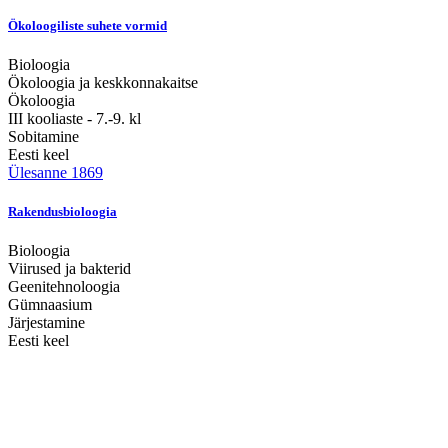
Ökoloogiliste suhete vormid
Bioloogia
Ökoloogia ja keskkonnakaitse
Ökoloogia
III kooliaste - 7.-9. kl
Sobitamine
Eesti keel
Ülesanne 1869
Rakendusbioloogia
Bioloogia
Viirused ja bakterid
Geenitehnoloogia
Gümnaasium
Järjestamine
Eesti keel