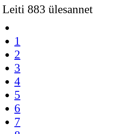
Leiti 883 ülesannet
1
2
3
4
5
6
7