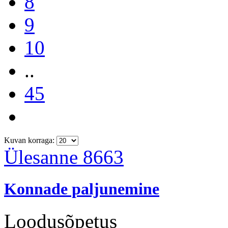
8
9
10
..
45
Kuvan korraga:
Ülesanne 8663
Konnade paljunemine
Loodusõpetus