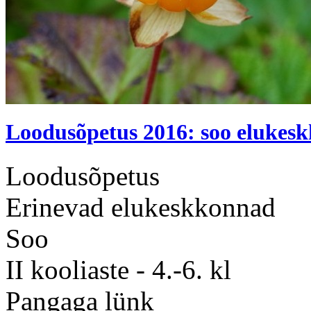
Loodusõpetus 2016: soo elukes
Loodusõpetus
Erinevad elukeskkonnad
Soo
II kooliaste - 4.-6. kl
Pangaga lünk