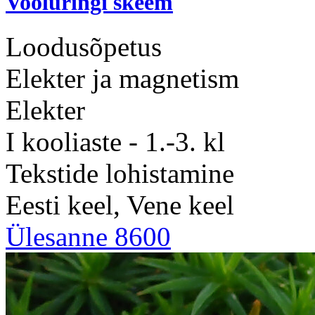
Vooluringi skeem
Loodusõpetus
Elekter ja magnetism
Elekter
I kooliaste - 1.-3. kl
Tekstide lohistamine
Eesti keel, Vene keel
Ülesanne 8600