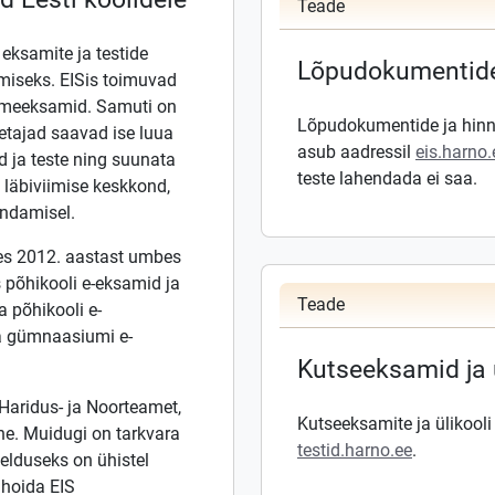
Teade
eksamite ja testide
Lõpudokumentide
imiseks. EISis toimuvad
semeeksamid. Samuti on
Lõpudokumentide ja hinn
etajad saavad ise luua
asub aadressil
eis.harno
 ja teste ning suunata
teste lahendada ei saa.
e läbiviimise keskkond,
indamisel.
ates 2012. aastast umbes
s põhikooli e-eksamid ja
Teade
a põhikooli e-
ka gümnaasiumi e-
Kutseeksamid ja 
 Haridus- ja Noorteamet,
Kutseeksamite ja ülikool
ine. Muidugi on tarkvara
testid.harno.ee
.
eelduseks on ühistel
 hoida EIS