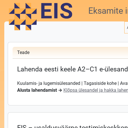
Liigu põhisisu juurde
Eksamite 
Teade
Lahenda eesti keele A2–C1 e-ülesand
Kuulamis- ja lugemisülesanded | Tagasiside kohe | Ava
Alusta lahendamist →
Klõpsa ülesandel ja hakka lah
EIS – usaldusväärne testimiskeskkond