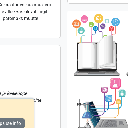
Si kasutades küsimusi või
 allservas oleval lingil
ISi paremaks muuta!
e ja keeleõppe
evuse
„Teaduspõhine
 õppekvaliteedi
enditest alates
psiste info