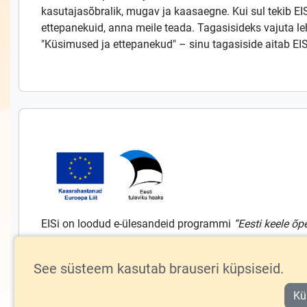
kasutajasõbralik, mugav ja kaasaegne. Kui sul tekib EI
ettepanekuid, anna meile teada. Tagasisideks vajuta lehe
"Küsimused ja ettepanekud" – sinu tagasiside aitab E
EISi on loodud e-ülesandeid programmi
“Eesti keele õp
arendamine”
vahenditest alates 2023.aastast ning teg
õppekavade ja õppevara arendamine ning rakendamine,
See süsteem kasutab brauseri küpsiseid.
hindamine, personaalsed õpiteed ja õpianalüütika“
vah
2024.aastast.
Kü