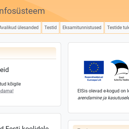
infosüsteem
Avalikud ülesanded
Testid
Eksamitunnistused
Testide tul
eid
tud kõigile
endama!
EISis olevad e-kogud on 
arendamine ja kasutusel
 Eesti koolidele