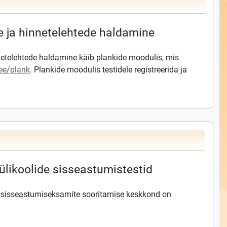
 ja hinnetelehtede haldamine
etelehtede haldamine käib plankide moodulis, mis
.ee/plank
. Plankide moodulis testidele registreerida ja
ülikoolide sisseastumistestid
i sisseastumiseksamite sooritamise keskkond on