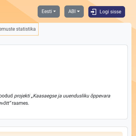
Eesti
ABI
Logi sisse
emuste statistika
loodud
projekti „Kaasaegse ja uuendusliku õppevara
evõtt“
raames.