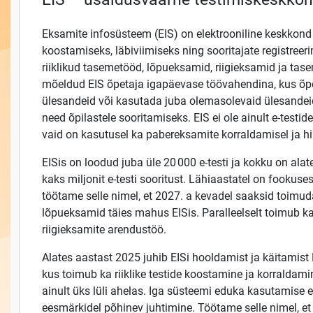
Eksamite infosüsteem (EIS) on elektrooniline keskkond 
koostamiseks, läbiviimiseks ning sooritajate registreer
riiklikud tasemetööd, lõpueksamid, riigieksamid ja ta
mõeldud EIS õpetaja igapäevase töövahendina, kus õp
ülesandeid või kasutada juba olemasolevaid ülesandeid
need õpilastele sooritamiseks. EIS ei ole ainult e-testid
vaid on kasutusel ka pabereksamite korraldamisel ja h
EISis on loodud juba üle 20 000 e-testi ja kokku on al
kaks miljonit e-testi sooritust. Lähiaastatel on fookuse
töötame selle nimel, et 2027. a kevadel saaksid toimud
lõpueksamid täies mahus EISis. Paralleelselt toimub 
riigieksamite arendustöö.
Alates aastast 2025 juhib EISi hooldamist ja käitamist
kus toimub ka riiklike testide koostamine ja korraldam
ainult üks lüli ahelas. Iga süsteemi eduka kasutamise 
eesmärkidel põhinev juhtimine. Töötame selle nimel, et