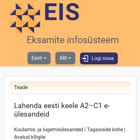
Liigu põhisisu juurde
Eksamite infosüsteem
Eesti
ABI
Logi sisse
Teade
Lahenda eesti keele A2–C1 e-
ülesandeid
Kuulamis- ja lugemisülesanded | Tagasiside kohe |
Avatud kõigile