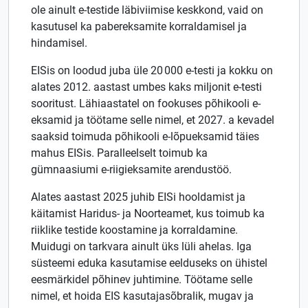
ole ainult e-testide läbiviimise keskkond, vaid on
kasutusel ka pabereksamite korraldamisel ja
hindamisel.
EISis on loodud juba üle 20 000 e-testi ja kokku on
alates 2012. aastast umbes kaks miljonit e-testi
sooritust. Lähiaastatel on fookuses põhikooli e-
eksamid ja töötame selle nimel, et 2027. a kevadel
saaksid toimuda põhikooli e-lõpueksamid täies
mahus EISis. Paralleelselt toimub ka
gümnaasiumi e-riigieksamite arendustöö.
Alates aastast 2025 juhib EISi hooldamist ja
käitamist Haridus- ja Noorteamet, kus toimub ka
riiklike testide koostamine ja korraldamine.
Muidugi on tarkvara ainult üks lüli ahelas. Iga
süsteemi eduka kasutamise eelduseks on ühistel
eesmärkidel põhinev juhtimine. Töötame selle
nimel, et hoida EIS kasutajasõbralik, mugav ja