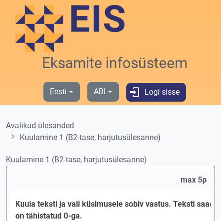
Liigu põhisisu juurde
Eksamite infosüsteem
Eesti
ABI
Logi sisse
Avalikud ülesanded
Kuulamine 1 (B2-tase, harjutusülesanne)
Kuulamine 1 (B2-tase, harjutusülesanne)
max 5p