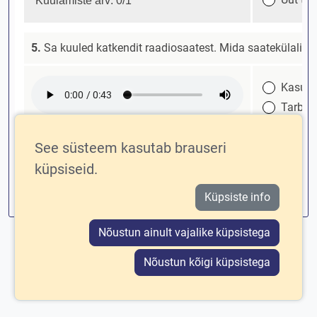
See süsteem kasutab brauseri
küpsiseid.
Tagasi
Kinnita
Küpsiste info
Nõustun ainult vajalike küpsistega
Nõustun kõigi küpsistega